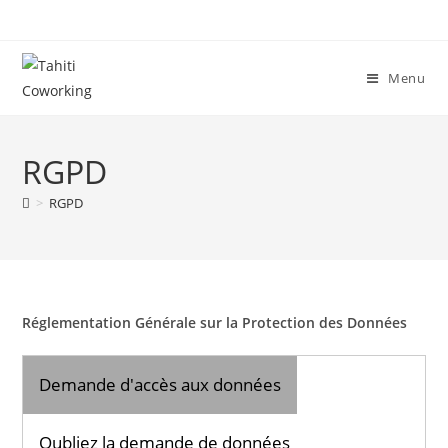
Skip
to
content
Menu
RGPD
>
RGPD
Réglementation Générale sur la Protection des Données
Demande d'accès aux données
Oubliez la demande de données